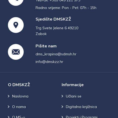
Radno vrijeme: Pon - Pet: 07h - 15h
Sjedište DMSKZŽ
Trg Svete Jelene 6 49210
Zabok
Pišite nam
dms_krapina@sdmsh.hr
info@dmskzz.hr
O DMSKZŽ
Informacije
Naslovna
Učlani se
O nama
Digitalna knjižnica
O MS-u
Projekti i Programi