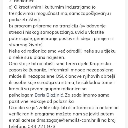
2. Radionice:
a) O kreativnim i kulturnim industrijama (o
trendovima i mogućnostima, samozapošljavanju i
poduzetništvu)
b) program pripreme na tranziciju (svladavanje
stresa i niskog samopouzdanja, uvid u vlastite
potencijale, generiranje poslovnih ideja i primjeri iz
stvarnog života).
Neke od radionica smo već odradili, neke su u tijeku,
a neke su u planu na jesen.
Ono što je bitno obišli smo teren cijele Krapinsko –
zagorske županije, informirali mnoge nezaposlene
mlade ili nezaposlene OSI, članove njihovih obitelji
ili osobe koje surađuju sa istima, te sukladno tome i
krenuli sa prvom grupom radionica sa
psihologom
Boris Blažinić
. Za sada imamo samo
pozitivne reakcije od polaznika.
Ukoliko se još želite uključiti ili informirati o nekim od
verificiranih programa možete nam se javiti putem
email adrese dms.zagorje@email.t-com.hr ili na broj
telefona 049 221 973.