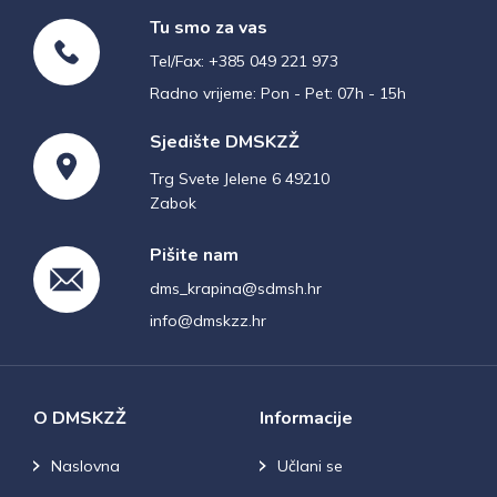
Tu smo za vas
Tel/Fax: +385 049 221 973
Radno vrijeme: Pon - Pet: 07h - 15h
Sjedište DMSKZŽ
Trg Svete Jelene 6 49210
Zabok
Pišite nam
dms_krapina@sdmsh.hr
info@dmskzz.hr
O DMSKZŽ
Informacije
Naslovna
Učlani se