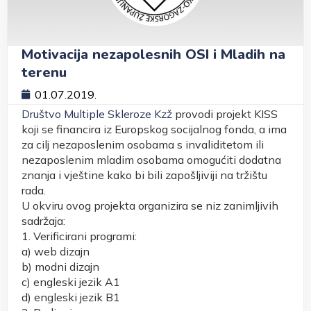
Motivacija nezapolesnih OSI i Mladih na
terenu
01.07.2019.
Društvo Multiple Skleroze Kzž
provodi projekt KISS
koji se financira iz Europskog socijalnog fonda, a ima
za cilj nezaposlenim osobama s invaliditetom ili
nezaposlenim mladim osobama omogućiti dodatna
znanja i vještine kako bi bili zapošljiviji na tržištu
rada.
U okviru ovog projekta organizira se niz zanimljivih
sadržaja:
1. Verificirani programi:
a) web dizajn
b) modni dizajn
c) engleski jezik A1
d) engleski jezik B1