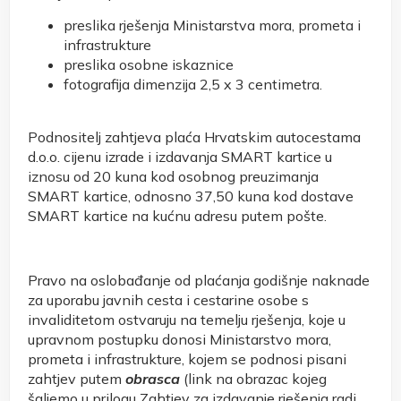
preslika rješenja Ministarstva mora, prometa i
infrastrukture
preslika osobne iskaznice
fotografija dimenzija 2,5 x 3 centimetra.
Podnositelj zahtjeva plaća Hrvatskim autocestama
d.o.o. cijenu izrade i izdavanja SMART kartice u
iznosu od 20 kuna kod osobnog preuzimanja
SMART kartice, odnosno 37,50 kuna kod dostave
SMART kartice na kućnu adresu putem pošte.
Pravo na oslobađanje od plaćanja godišnje naknade
za uporabu javnih cesta i cestarine osobe s
invaliditetom ostvaruju na temelju rješenja, koje u
upravnom postupku donosi Ministarstvo mora,
prometa i infrastrukture, kojem se podnosi pisani
zahtjev putem
obrasca
(link na obrazac kojeg
šaljemo u prilogu Zahtjev za izdavanje rješenja radi