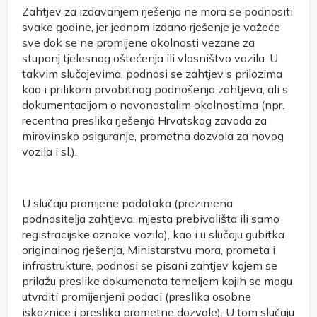
Zahtjev za izdavanjem rješenja ne mora se podnositi
svake godine, jer jednom izdano rješenje je važeće
sve dok se ne promijene okolnosti vezane za
stupanj tjelesnog oštećenja ili vlasništvo vozila. U
takvim slučajevima, podnosi se zahtjev s prilozima
kao i prilikom prvobitnog podnošenja zahtjeva, ali s
dokumentacijom o novonastalim okolnostima (npr.
recentna preslika rješenja Hrvatskog zavoda za
mirovinsko osiguranje, prometna dozvola za novog
vozila i sl.).
U slučaju promjene podataka (prezimena
podnositelja zahtjeva, mjesta prebivališta ili samo
registracijske oznake vozila), kao i u slučaju gubitka
originalnog rješenja, Ministarstvu mora, prometa i
infrastrukture, podnosi se pisani zahtjev kojem se
prilažu preslike dokumenata temeljem kojih se mogu
utvrditi promijenjeni podaci (preslika osobne
iskaznice i preslika prometne dozvole). U tom slučaju