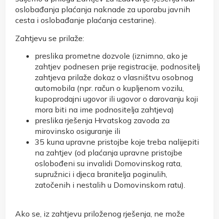
oslobađanja plaćanja naknade za uporabu javnih
cesta i oslobađanje plaćanja cestarine).
Zahtjevu se prilaže:
preslika prometne dozvole (iznimno, ako je
zahtjev podnesen prije registracije, podnositelj
zahtjeva prilaže dokaz o vlasništvu osobnog
automobila (npr. račun o kupljenom vozilu,
kupoprodajni ugovor ili ugovor o darovanju koji
mora biti na ime podnositelja zahtjeva)
preslika rješenja Hrvatskog zavoda za
mirovinsko osiguranje ili
35 kuna upravne pristojbe koje treba nalijepiti
na zahtjev (od plaćanja upravne pristojbe
oslobođeni su invalidi Domovinskog rata,
supružnici i djeca branitelja poginulih,
zatočenih i nestalih u Domovinskom ratu).
Ako se, iz zahtjevu priloženog rješenja, ne može