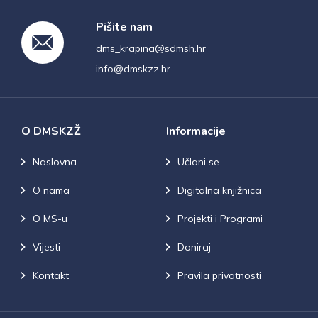
Pišite nam
dms_krapina@sdmsh.hr
info@dmskzz.hr
O DMSKZŽ
Informacije
Naslovna
Učlani se
O nama
Digitalna knjižnica
O MS-u
Projekti i Programi
Vijesti
Doniraj
Kontakt
Pravila privatnosti