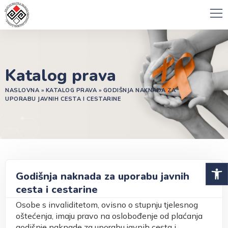
Katalog prava
NASLOVNA
»
KATALOG PRAVA
»
GODIŠNJA NAKNADA ZA
UPORABU JAVNIH CESTA I CESTARINE
Open 
Godišnja naknada za uporabu javnih
cesta i cestarine
Osobe s invaliditetom, ovisno o stupnju tjelesnog
oštećenja, imaju pravo na oslobođenje od plaćanja
godišnje naknade za uporabu javnih cesta i