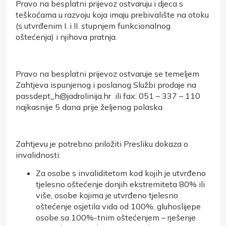
Pravo na besplatni prijevoz ostvaruju i djeca s
teškoćama u razvoju koja imaju prebivalište na otoku
(s utvrđenim I. i II. stupnjem funkcionalnog
oštećenja) i njihova pratnja.
Pravo na besplatni prijevoz ostvaruje se temeljem
Zahtjeva ispunjenog i poslanog Službi prodaje na
passdept_h@jadrolinija.hr ili fax: 051 – 337 – 110
najkasnije 5 dana prije željenog polaska.
Zahtjevu je potrebno priložiti Presliku dokaza o
invalidnosti:
Za osobe s invaliditetom kod kojih je utvrđeno
tjelesno oštećenje donjih ekstremiteta 80% ili
više, osobe kojima je utvrđeno tjelesno
oštećenje osjetila vida od 100%, gluhoslijepe
osobe sa 100%-tnim oštećenjem – rješenje