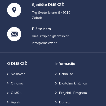
Sjedište DMSKZŽ
Trg Svete Jelene 6 49210
Zabok
Pišite nam
dms_krapina@sdmsh.hr
info@dmskzz.hr
O DMSKZŽ
Informacije
Naslovna
Učlani se
O nama
Digitalna knjižnica
O MS-u
Projekti i Programi
Vijesti
Doniraj