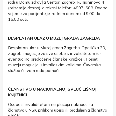
radi u Domu zdravlja Centar, Zagreb, Runjaninova 4
(prizemlje desno), direktni telefon: 4897-688. Radno
vrijeme za pacijente je: radnim danom od 9,00 do
15,00 sati.
BESPLATAN ULAZ U MUZEJ GRADA ZAGREBA
Besplatan ulaz u Muzej grada Zagreba, Opatička 20,
Zagreb, moguć je za sve osobe s invaliditetom (uz
eventualno predočenje članske knjižice). Posjet
muzeju moguć je u invalidskim kolicima. Čuvarska
služba će vam rado pomoći.
ČLANSTVO U NACIONALNOJ SVEUČILIŠNOJ
KNJIŽNICI
Osobe s invaliditetom ne plaćaju naknadu za
članstvo u NSK prilikom upisa ili produljenja članstva
u NSK.