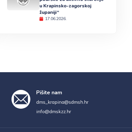
u Krapinsko-zagorskoj
županiji“
17.06.2026.
Pišite nam
dms_krapina@sdmsh.hr
info@dmskzz.hr