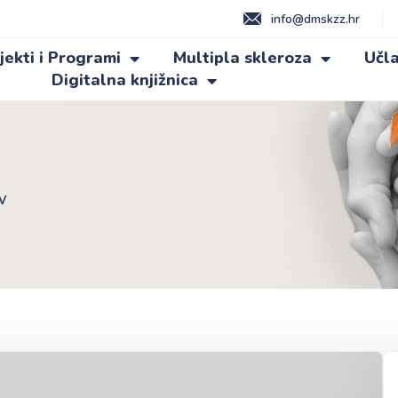
info@dmskzz.hr
jekti i Programi
Multipla skleroza
Učla
Digitalna knjižnica
V