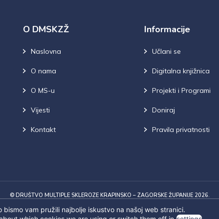
O DMSKZŽ
Informacije
Naslovna
Učlani se
O nama
Digitalna knjižnica
O MS-u
Projekti i Programi
Vijesti
Doniraj
Kontakt
Pravila privatnosti
© DRUŠTVO MULTIPLE SKLEROZE KRAPINSKO – ZAGORSKE ŽUPANIJE 2026.
 bismo vam pružili najbolje iskustvo na našoj web stranici.
about which cookies we are using or switch them off in
settings
.