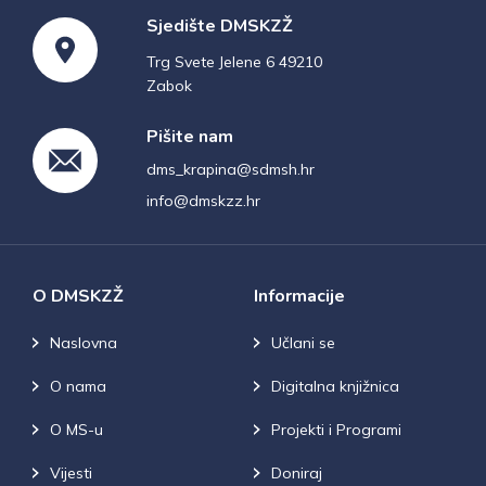
Sjedište DMSKZŽ
Trg Svete Jelene 6 49210
Zabok
Pišite nam
dms_krapina@sdmsh.hr
info@dmskzz.hr
O DMSKZŽ
Informacije
Naslovna
Učlani se
O nama
Digitalna knjižnica
O MS-u
Projekti i Programi
Vijesti
Doniraj