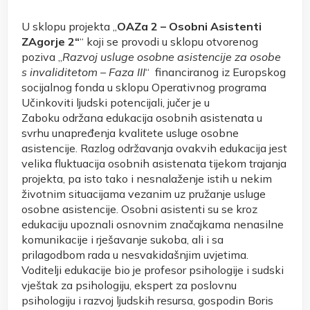
U sklopu projekta „
OAZa 2 – Osobni Asistenti
ZAgorje 2“
“ koji se provodi u sklopu otvorenog
poziva „
Razvoj usluge osobne asistencije za osobe
s invaliditetom – Faza III
“ financiranog iz Europskog
socijalnog fonda u sklopu Operativnog programa
Učinkoviti ljudski potencijali, jučer je u
Zaboku održana edukacija osobnih asistenata u
svrhu unapređenja kvalitete usluge osobne
asistencije. Razlog održavanja ovakvih edukacija jest
velika fluktuacija osobnih asistenata tijekom trajanja
projekta, pa isto tako i nesnalaženje istih u nekim
životnim situacijama vezanim uz pružanje usluge
osobne asistencije. Osobni asistenti su se kroz
edukaciju upoznali osnovnim značajkama nenasilne
komunikacije i rješavanje sukoba, ali i sa
prilagodbom rada u nesvakidašnjim uvjetima.
Voditelji edukacije bio je profesor psihologije i sudski
vještak za psihologiju, ekspert za poslovnu
psihologiju i razvoj ljudskih resursa, gospodin Boris