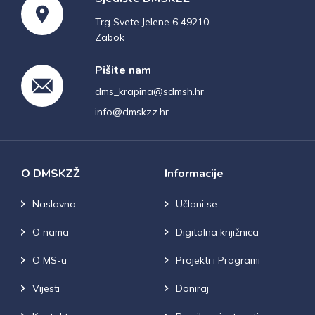
Trg Svete Jelene 6 49210
Zabok
Pišite nam
dms_krapina@sdmsh.hr
info@dmskzz.hr
O DMSKZŽ
Informacije
Naslovna
Učlani se
O nama
Digitalna knjižnica
O MS-u
Projekti i Programi
Vijesti
Doniraj