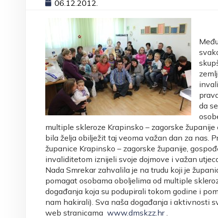
06.12.2012.
Međun
svako
skupš
zemlj
inval
prava
da se
osobe
multiple skleroze Krapinsko – zagorske županije 
bila želja obilježit taj veoma važan dan za nas
županice Krapinsko – zagorske županije, gospođ
invaliditetom iznijeli svoje dojmove i važan utje
Nada Smrekar zahvalila je na trudu koji je župan
pomagat osobama oboljelima od multiple skleroz
događanja koja su podupirali tokom godine i pomo
nam hakirali). Sva naša događanja i aktivnosti s
web stranicama
www.dmskzz.hr
.