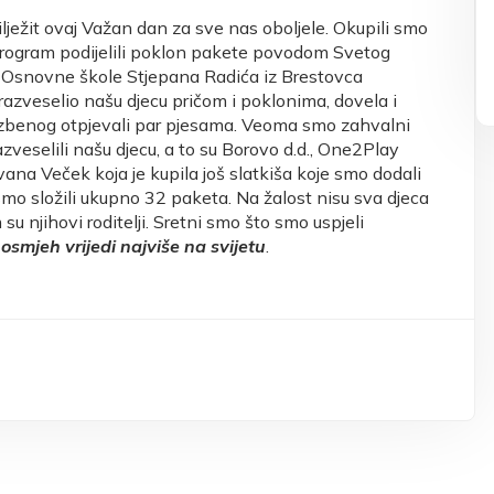
lježit ovaj Važan dan za sve nas oboljele. Okupili smo
 program podijelili poklon pakete povodom Svetog
iz Osnovne škole Stjepana Radića iz Brestovca
 razveselio našu djecu pričom i poklonima, dovela i
lazbenog otpjevali par pjesama. Veoma smo zahvalni
veselili našu djecu, a to su Borovo d.d., One2Play
 Ivana Veček koja je kupila još slatkiša koje smo dodali
smo složili ukupno 32 paketa. Na žalost nisu sva djeca
u njihovi roditelji. Sretni smo što smo uspjeli
i osmjeh vrijedi najviše na svijetu
.