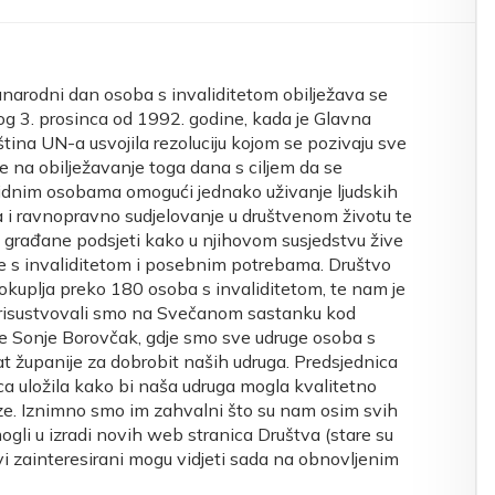
arodni dan osoba s invaliditetom obilježava se
g 3. prosinca od 1992. godine, kada je Glavna
tina UN-a usvojila rezoluciju kojom se pozivaju sve
e na obilježavanje toga dana s ciljem da se
idnim osobama omogući jednako uživanje ljudskih
 i ravnopravno sudjelovanje u društvenom životu te
 građane podsjeti kako u njihovom susjedstvu žive
 s invaliditetom i posebnim potrebama. Društvo
okuplja preko 180 osoba s invaliditetom, te nam je
. Prisustvovali smo na Svečanom sastanku kod
e Sonje Borovčak, gdje smo sve udruge osoba s
cat županije za dobrobit naših udruga. Predsjednica
ica uložila kako bi naša udruga mogla kvalitetno
e. Iznimno smo im zahvalni što su nam osim svih
gli u izradi novih web stranica Društva (stare su
vi zainteresirani mogu vidjeti sada na obnovljenim