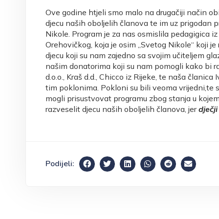
Ove godine htjeli smo malo na drugačiji način obi
djecu naših oboljelih članova te im uz prigodan
Nikole. Program je za nas osmislila pedagigica 
Orehovičkog, koja je osim „Svetog Nikole“ koji je
djecu koji su nam zajedno sa svojim učiteljem g
našim donatorima koji su nam pomogli kako bi raz
d.o.o., Kraš d.d., Chicco iz Rijeke, te naša članica
tim poklonima. Pokloni su bili veoma vrijedni,te 
mogli prisustvovat programu zbog stanja u kojem s
razveselit djecu naših oboljelih članova, jer
dječj
Podijeli: