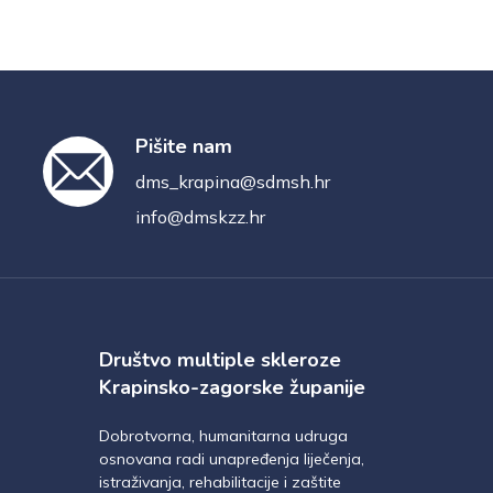
Pišite nam
dms_krapina@sdmsh.hr
info@dmskzz.hr
Društvo multiple skleroze
Krapinsko-zagorske županije
Dobrotvorna, humanitarna udruga
osnovana radi unapređenja liječenja,
istraživanja, rehabilitacije i zaštite