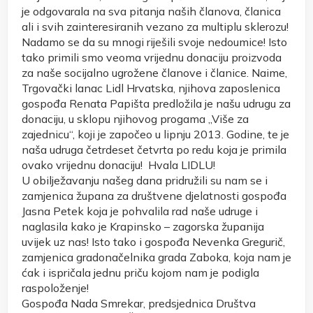
je odgovarala na sva pitanja naših članova, članica
ali i svih zainteresiranih vezano za multiplu sklerozu!
Nadamo se da su mnogi riješili svoje nedoumice! Isto
tako primili smo veoma vrijednu donaciju proizvoda
za naše socijalno ugrožene članove i članice. Naime,
Trgovački lanac Lidl Hrvatska, njihova zaposlenica
gospođa Renata Papišta predložila je našu udrugu za
donaciju, u sklopu njihovog progama „Više za
zajednicu“, koji je započeo u lipnju 2013. Godine, te je
naša udruga četrdeset četvrta po redu koja je primila
ovako vrijednu donaciju!
Hvala LIDLU!
U obilježavanju našeg dana pridružili su nam se i
zamjenica župana za društvene djelatnosti gospođa
Jasna Petek koja je pohvalila rad naše udruge i
naglasila kako je Krapinsko – zagorska županija
uvijek uz nas! Isto tako i gospođa Nevenka Gregurič,
zamjenica gradonačelnika grada Zaboka, koja nam je
ćak i ispričala jednu priču kojom nam je podigla
raspoloženje!
Gospođa Nada Smrekar, predsjednica Društva