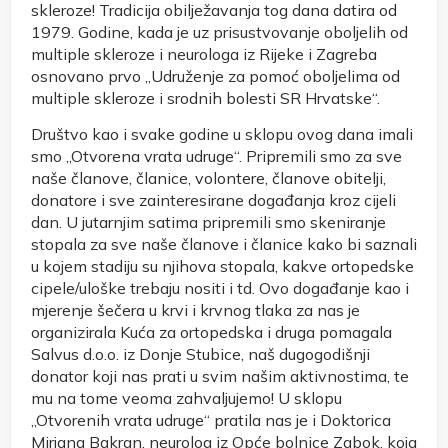
skleroze! Tradicija obilježavanja tog dana datira od
1979. Godine, kada je uz prisustvovanje oboljelih od
multiple skleroze i neurologa iz Rijeke i Zagreba
osnovano prvo „Udruženje za pomoć oboljelima od
multiple skleroze i srodnih bolesti SR Hrvatske“.
Društvo kao i svake godine u sklopu ovog dana imali
smo „Otvorena vrata udruge“. Pripremili smo za sve
naše članove, članice, volontere, članove obitelji,
donatore i sve zainteresirane događanja kroz cijeli
dan. U jutarnjim satima pripremili smo skeniranje
stopala za sve naše članove i članice kako bi saznali
u kojem stadiju su njihova stopala, kakve ortopedske
cipele/uloške trebaju nositi i td. Ovo događanje kao i
mjerenje šečera u krvi i krvnog tlaka za nas je
organizirala Kuća za ortopedska i druga pomagala
Salvus d.o.o. iz Donje Stubice, naš dugogodišnji
donator koji nas prati u svim našim aktivnostima, te
mu na tome veoma zahvaljujemo! U sklopu
„Otvorenih vrata udruge“ pratila nas je i Doktorica
Mirjana Bakran, neurolog iz Opće bolnice Zabok, koja