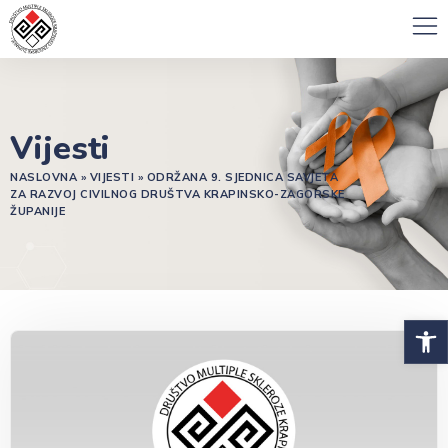
Vijesti
NASLOVNA
»
VIJESTI
»
ODRŽANA 9. SJEDNICA SAVJETA
ZA RAZVOJ CIVILNOG DRUŠTVA KRAPINSKO-ZAGORSKE
ŽUPANIJE
Open 