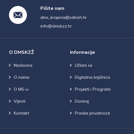
Pišite nam
dms_krapina@sdmsh.hr
info@dmskzz.hr
O DMSKZŽ
Informacije
Naslovna
Učlani se
O nama
Digitalna knjižnica
O MS-u
Projekti i Programi
Vijesti
Doniraj
Kontakt
Pravila privatnosti