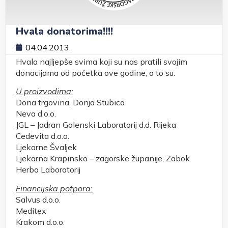
Hvala donatorima!!!!
04.04.2013.
Hvala najljepše svima koji su nas pratili svojim
donacijama od početka ove godine, a to su:
U proizvodima:
Dona trgovina, Donja Stubica
Neva d.o.o.
JGL – Jadran Galenski Laboratorij d.d. Rijeka
Cedevita d.o.o.
Ljekarne Švaljek
Ljekarna Krapinsko – zagorske županije, Zabok
Herba Laboratorij
Financijska potpora:
Salvus d.o.o.
Meditex
Krakom d.o.o.