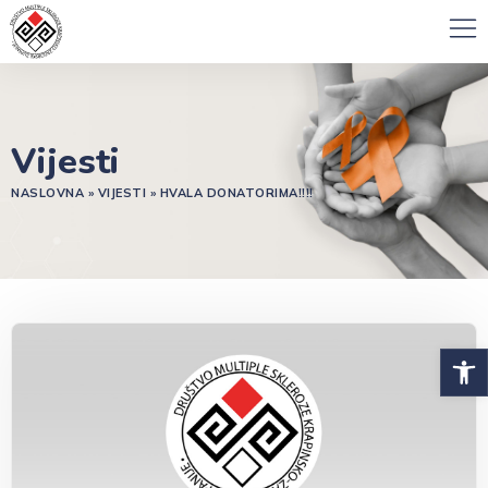
Vijesti
NASLOVNA
»
VIJESTI
»
HVALA DONATORIMA!!!!
Open 