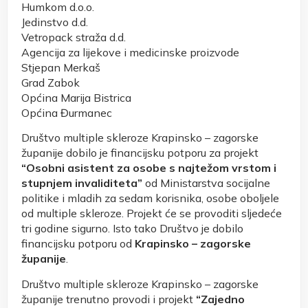
Humkom d.o.o.
Jedinstvo d.d.
Vetropack straža d.d.
Agencija za lijekove i medicinske proizvode
Stjepan Merkaš
Grad Zabok
Općina Marija Bistrica
Općina Đurmanec
Društvo multiple skleroze Krapinsko – zagorske
županije dobilo je financijsku potporu za projekt
“Osobni asistent za osobe s najtežom vrstom i
stupnjem invaliditeta”
od Ministarstva socijalne
politike i mladih za sedam korisnika, osobe oboljele
od multiple skleroze. Projekt će se provoditi sljedeće
tri godine sigurno. Isto tako Društvo je dobilo
financijsku potporu od
Krapinsko – zagorske
županije
.
Društvo multiple skleroze Krapinsko – zagorske
županije trenutno provodi i projekt
“Zajedno