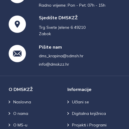
Radno vrijeme: Pon - Pet: 07h - 15h
Sjedište DMSKZŽ
Trg Svete Jelene 6 49210
Zabok
Pišite nam
dms_krapina@sdmsh.hr
info@dmskzz.hr
O DMSKZŽ
Informacije
Naslovna
Učlani se
O nama
Digitalna knjižnica
O MS-u
Projekti i Programi