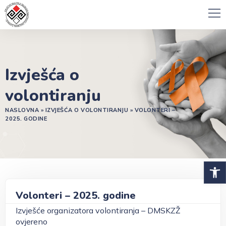
Izvješća o
volontiranju
NASLOVNA
»
IZVJEŠĆA O VOLONTIRANJU
»
VOLONTERI –
2025. GODINE
Open 
Volonteri – 2025. godine
Izvješće organizatora volontiranja – DMSKZŽ
ovjereno