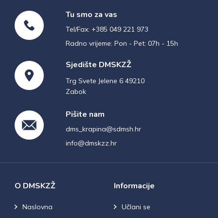
Tu smo za vas
Tel/Fax: +385 049 221 973
Radno vrijeme: Pon - Pet: 07h - 15h
Sjedište DMSKZŽ
Trg Svete Jelene 6 49210
Zabok
Pišite nam
dms_krapina@sdmsh.hr
info@dmskzz.hr
O DMSKZŽ
Informacije
Naslovna
Učlani se