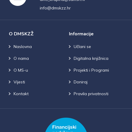
info@dmskzz.hr
O DMSKZŽ
Informacije
Naslovna
Učlani se
O nama
Digitalna knjižnica
O MS-u
Projekti i Programi
Vijesti
Doniraj
Kontakt
Pravila privatnosti