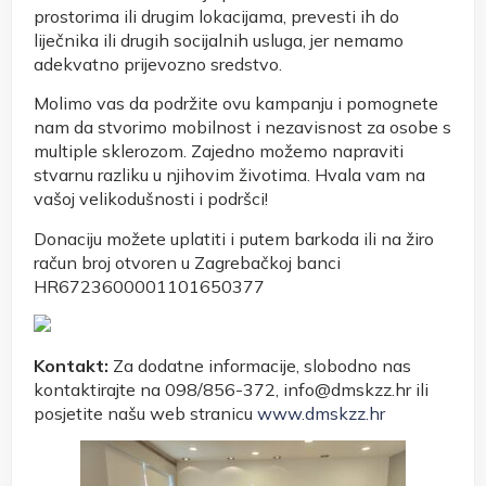
prostorima ili drugim lokacijama, prevesti ih do
liječnika ili drugih socijalnih usluga, jer nemamo
adekvatno prijevozno sredstvo.
Molimo vas da podržite ovu kampanju i pomognete
nam da stvorimo mobilnost i nezavisnost za osobe s
multiple sklerozom. Zajedno možemo napraviti
stvarnu razliku u njihovim životima. Hvala vam na
vašoj velikodušnosti i podršci!
Donaciju možete uplatiti i putem barkoda ili na žiro
račun broj otvoren u Zagrebačkoj banci
HR6723600001101650377
Kontakt:
Za dodatne informacije, slobodno nas
kontaktirajte na 098/856-372, info@dmskzz.hr ili
posjetite našu web stranicu
www.dmskzz.hr