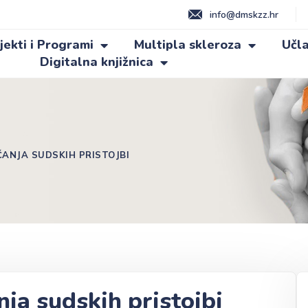
info@dmskzz.hr
jekti i Programi
Multipla skleroza
Učla
Digitalna knjižnica
ANJA SUDSKIH PRISTOJBI
ja sudskih pristojbi