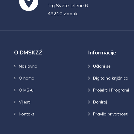
Trg Svete Jelene 6
49210 Zabok
O DMSKZŽ
Informacije
Naslovna
Učlani se
O nama
Digitalna knjižnica
O MS-u
Projekti i Programi
Vijesti
Doniraj
Kontakt
Pravila privatnosti