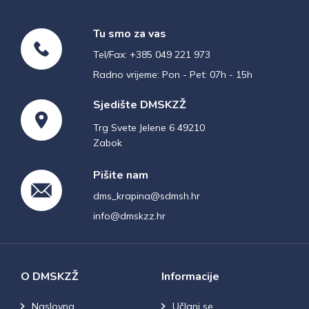
Tu smo za vas
Tel/Fax: +385 049 221 973
Radno vrijeme: Pon - Pet: 07h - 15h
Sjedište DMSKZŽ
Trg Svete Jelene 6 49210
Zabok
Pišite nam
dms_krapina@sdmsh.hr
info@dmskzz.hr
O DMSKZŽ
Informacije
Naslovna
Učlani se