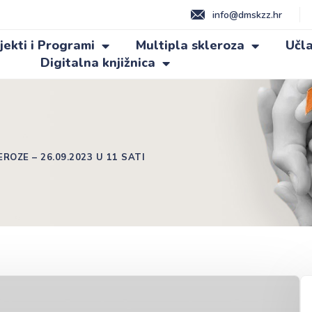
info@dmskzz.hr
jekti i Programi
Multipla skleroza
Učla
Digitalna knjižnica
OZE – 26.09.2023 U 11 SATI