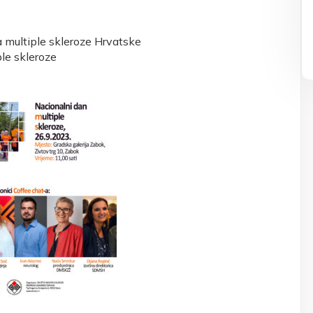
a multiple skleroze Hrvatske
ple skleroze