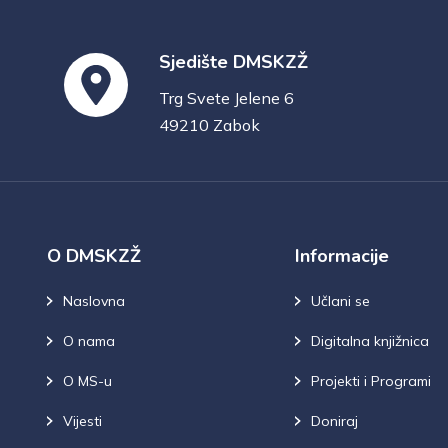
Sjedište DMSKZŽ
Trg Svete Jelene 6
49210 Zabok
O DMSKZŽ
Informacije
Naslovna
Učlani se
O nama
Digitalna knjižnica
O MS-u
Projekti i Programi
Vijesti
Doniraj