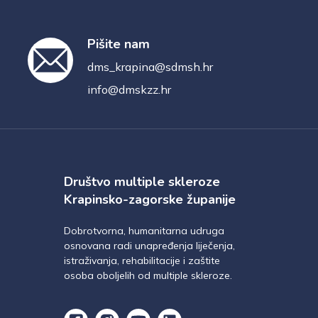
Pišite nam
dms_krapina@sdmsh.hr
info@dmskzz.hr
Društvo multiple skleroze
Krapinsko-zagorske županije
Dobrotvorna, humanitarna udruga
osnovana radi unapređenja liječenja,
istraživanja, rehabilitacije i zaštite
osoba oboljelih od multiple skleroze.