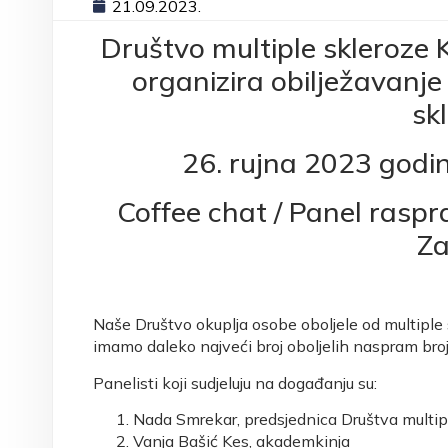
21.09.2023.
Društvo multiple skleroze 
organizira obilježavanj
sk
26. rujna 2023 godi
Coffee chat / Panel raspr
Z
Naše Društvo okuplja osobe oboljele od multiple 
imamo daleko najveći broj oboljelih naspram bro
Panelisti koji sudjeluju na događanju su:
Nada Smrekar, predsjednica Društva multip
Vanja Bašić Kes, akademkinja