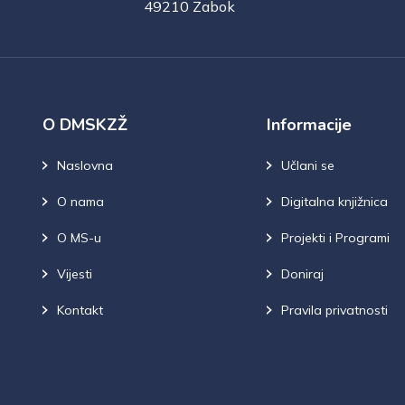
49210 Zabok
O DMSKZŽ
Informacije
Naslovna
Učlani se
O nama
Digitalna knjižnica
O MS-u
Projekti i Programi
Vijesti
Doniraj
Kontakt
Pravila privatnosti