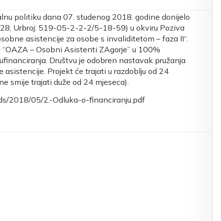
ijalnu politiku dana 07. studenog 2018. godine donijelo
6/28, Urbroj: 519-05-2-2-2/5-18-59) u okviru Poziva
sobne asistencije za osobe s invaliditetom – faza II“.
ta “OAZA – Osobni Asistenti ZAgorje” u 100%
ufinanciranja. Društvu je odobren nastavak pružanja
asistencije. Projekt će trajati u razdoblju od 24
ne smije trajati duže od 24 mjeseca).
s/2018/05/2.-Odluka-o-financiranju.pdf