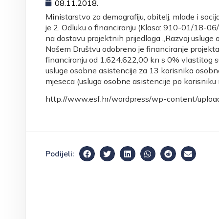
08.11.2018.
Ministarstvo za demografiju, obitelj, mlade i soc
je 2. Odluku o financiranju (Klasa: 910-01/18-0
na dostavu projektnih prijedloga „Razvoj usluge o
Našem Društvu odobreno je financiranje projek
financiranju od 1.624.622,00 kn s 0% vlastitog s
usluge osobne asistencije za 13 korisnika osobne 
mjeseca (usluga osobne asistencije po korisniku 
http://www.esf.hr/wordpress/wp-content/upload
Podijeli: