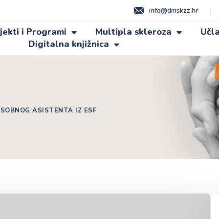
info@dmskzz.hr
jekti i Programi
Multipla skleroza
Učla
Digitalna knjižnica
SOBNOG ASISTENTA IZ ESF