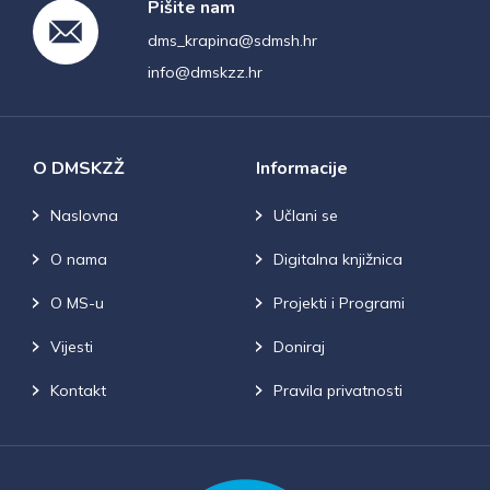
Pišite nam
dms_krapina@sdmsh.hr
info@dmskzz.hr
O DMSKZŽ
Informacije
Naslovna
Učlani se
O nama
Digitalna knjižnica
O MS-u
Projekti i Programi
Vijesti
Doniraj
Kontakt
Pravila privatnosti