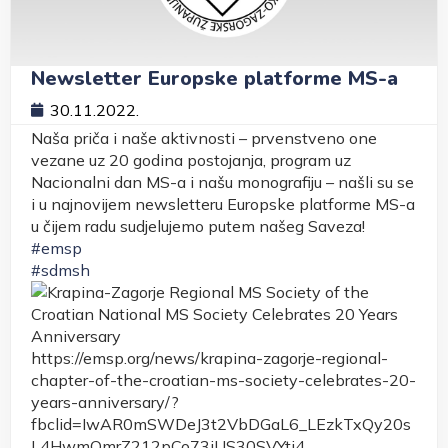
Newsletter Europske platforme MS-a
30.11.2022.
Naša priča i naše aktivnosti – prvenstveno one
vezane uz 20 godina postojanja, program uz
Nacionalni dan MS-a i našu monografiju – našli su se
i u najnovijem newsletteru Europske platforme MS-a
u čijem radu sudjelujemo putem našeg Saveza!
#emsp
#sdmsh
https://emsp.org/news/krapina-zagorje-regional-
chapter-of-the-croatian-ms-society-celebrates-20-
years-anniversary/?
fbclid=IwAR0mSWDeJ3t2VbDGaL6_LEzkTxQy20s
L4HwmQmrZ212pCo73iUS30SVYti4