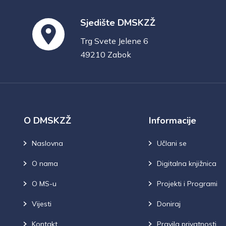
Sjedište DMSKZŽ
Trg Svete Jelene 6
49210 Zabok
O DMSKZŽ
Informacije
Naslovna
Učlani se
O nama
Digitalna knjižnica
O MS-u
Projekti i Programi
Vijesti
Doniraj
Kontakt
Pravila privatnosti