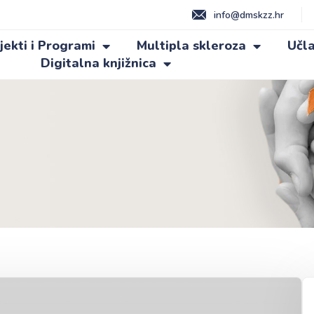
info@dmskzz.hr
jekti i Programi
Multipla skleroza
Učla
Digitalna knjižnica