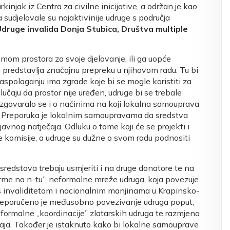
kinjak iz Centra za civilne inicijative, a održan je kao
sudjelovale su najaktivinije udruge s područja
Udruge invalida Donja Stubica, Društva multiple
emom prostora za svoje djelovanje, ili ga uopće
 predstavlja značajnu prepreku u njihovom radu. Tu bi
raspolaganju ima zgrade koje bi se mogle koristiti za
slučaju da prostor nije uređen, udruge bi se trebale
zgovaralo se i o načinima na koji lokalna samouprava
ci. Preporuka je lokalnim samoupravama da sredstva
avnog natječaja. Odluku o tome koji će se projekti i
ne komisije, a udruge su dužne o svom radu podnositi
 sredstava trebaju usmjeriti i na druge donatore te na
orme na n-tu”, neformalne mreže udruga, koja povezuje
 invaliditetom i nacionalnim manjinama u Krapinsko-
m preporučeno je međusobno povezivanje udruga poput,
neformalne „koordinacije” zlatarskih udruga te razmjena
ečaja. Također je istaknuto kako bi lokalne samouprave