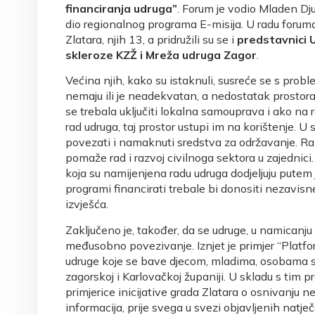
financiranja udruga”
. Forum je vodio Mladen Djur
dio regionalnog programa E-misija. U radu foruma 
Zlatara, njih 13, a pridružili su se i
predstavnici 
skleroze KZŽ i Mreža udruga Zagor
.
Većina njih, kako su istaknuli, susreće se s probl
nemaju ili je neadekvatan, a nedostatak prostora
se trebala uključiti lokalna samouprava i ako na 
rad udruga, taj prostor ustupi im na korištenje. U 
povezati i namaknuti sredstva za održavanje. Ra
pomaže rad i razvoj civilnoga sektora u zajedni
koja su namijenjena radu udruga dodjeljuju putem j
programi financirati trebale bi donositi nezavis
izvješća.
Zaključeno je, također, da se udruge, u namicanju
međusobno povezivanje. Iznjet je primjer “Platf
udruge koje se bave djecom, mladima, osobama s
zagorskoj i Karlovačkoj županiji. U skladu s ti
primjerice inicijative grada Zlatara o osnivanju 
informacija, prije svega u svezi objavljenih natj