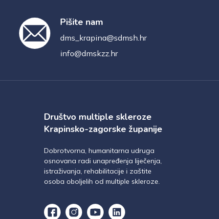
Pišite nam
dms_krapina@sdmsh.hr
info@dmskzz.hr
Društvo multiple skleroze
Krapinsko-zagorske županije
Dobrotvorna, humanitarna udruga
osnovana radi unapređenja liječenja,
istraživanja, rehabilitacije i zaštite
osoba oboljelih od multiple skleroze.