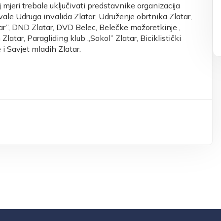
oj mjeri trebale uključivati predstavnike organizacija
vale Udruga invalida Zlatar, Udruženje obrtnika Zlatar,
ar”, DND Zlatar, DVD Belec, Belečke mažoretkinje ,
latar, Paragliding klub „Sokol” Zlatar, Biciklistički
i Savjet mladih Zlatar.