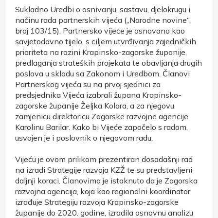
Sukladno Uredbi o osnivanju, sastavu, djelokrugu i
načinu rada partnerskih vijeća („Narodne novine“,
broj 103/15), Partnersko vijeće je osnovano kao
savjetodavno tijelo, s ciljem utvrđivanja zajedničkih
prioriteta na razini Krapinsko-zagorske županije,
predlaganja strateških projekata te obavljanja drugih
poslova u skladu sa Zakonom i Uredbom. Članovi
Partnerskog vijeća su na prvoj sjednici za
predsjednika Vijeća izabrali župana Krapinsko-
zagorske županije Željka Kolara, a za njegovu
zamjenicu direktoricu Zagorske razvojne agencije
Karolinu Barilar. Kako bi Vijeće započelo s radom,
usvojen je i poslovnik o njegovom radu.
Vijeću je ovom prilikom prezentiran dosadašnji rad
na izradi Strategije razvoja KZŽ te su predstavljeni
daljnji koraci. Članovima je istaknuto da je Zagorska
razvojna agencija, koja kao regionalni koordinator
izrađuje Strategiju razvoja Krapinsko-zagorske
županije do 2020. godine, izradila osnovnu analizu