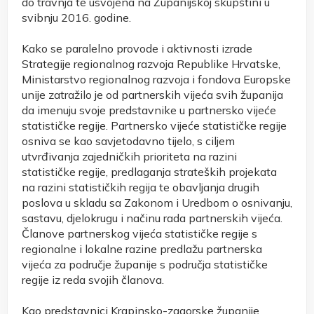
do travnja te usvojena na Županijskoj skupštini u
svibnju 2016. godine.
Kako se paralelno provode i aktivnosti izrade
Strategije regionalnog razvoja Republike Hrvatske,
Ministarstvo regionalnog razvoja i fondova Europske
unije zatražilo je od partnerskih vijeća svih županija
da imenuju svoje predstavnike u partnersko vijeće
statističke regije. Partnersko vijeće statističke regije
osniva se kao savjetodavno tijelo, s ciljem
utvrđivanja zajedničkih prioriteta na razini
statističke regije, predlaganja strateških projekata
na razini statističkih regija te obavljanja drugih
poslova u skladu sa Zakonom i Uredbom o osnivanju,
sastavu, djelokrugu i načinu rada partnerskih vijeća.
Članove partnerskog vijeća statističke regije s
regionalne i lokalne razine predlažu partnerska
vijeća za područje županije s područja statističke
regije iz reda svojih članova.
Kao predstavnici Krapinsko-zagorske županije