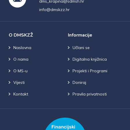
dms_krapina@sdmsh.hr
info@dmskzz.hr
O DMSKZŽ
Informacije
Naslovna
Učlani se
O nama
Digitalna knjižnica
O MS-u
Projekti i Programi
Vijesti
Doniraj
Kontakt
Pravila privatnosti