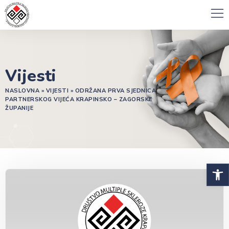
Vijesti
NASLOVNA
»
VIJESTI
»
ODRŽANA PRVA SJEDNICA
PARTNERSKOG VIJEĆA KRAPINSKO – ZAGORSKE
ŽUPANIJE
Open 