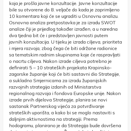
koja je prošla javne konzultacije. Javne konzultacije
bile su otvorene do 8. veljače do kada je zaprimljeno
10 komentara koji će se ugraditi u Osnovnu analizu.
Osnovna analiza pretpostavka je za izradu SWOT
analize čiji je prijedlog također izrađen, a u naredna
dva tjedna bit će i predstavljen javnosti putem
javnih konzultacija. U tijeku je izrada ciljeva, prioriteta
i mjera razvoja, zbog čega će biti održane radionice
sa tematskim radnim skupinama koje će raspravljati
o nacrtu ciljeva. Nakon izrade ciljeva potrebno je
definirati 5 – 10 strateških projekata Krapinsko-
zagorske županije koji će biti sastavni dio Strategije,
a sukladno Smjernicama za izradu županijskih
razvojnih strategija izdanih od Ministarstva
regionalnog razvoja i fondova Europske unije. Nakon
izrade prvih dijelova Strategije, planira se novi
sastanak Partnerskog vijeća za potvrđivanje
strateških uporišta, a kako bi se moglo nastaviti s
daljnjim aktivnostima na strategiji. Prema
hodogramu, planirano je da Strategija bude dovršena