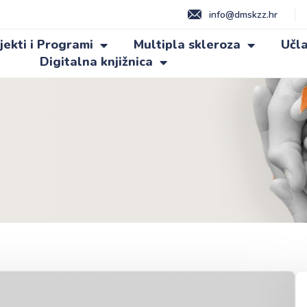
info@dmskzz.hr
jekti i Programi
Multipla skleroza
Učla
Digitalna knjižnica