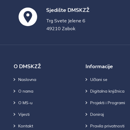
Sjedište DMSKZŽ
Trg Svete Jelene 6
49210 Zabok
O DMSKZŽ
Informacije
Naslovna
Učlani se
O nama
Digitalna knjižnica
O MS-u
Projekti i Programi
Vijesti
Doniraj
Kontakt
Pravila privatnosti