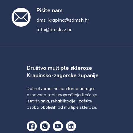
Pišite nam
dms_krapina@sdmsh.hr
info@dmskzz.hr
Društvo multiple skleroze
Krapinsko-zagorske županije
Dobrotvorna, humanitarna udruga
osnovana radi unapređenja liječenja,
istraživanja, rehabilitacije i zaštite
osoba oboljelih od multiple skleroze.