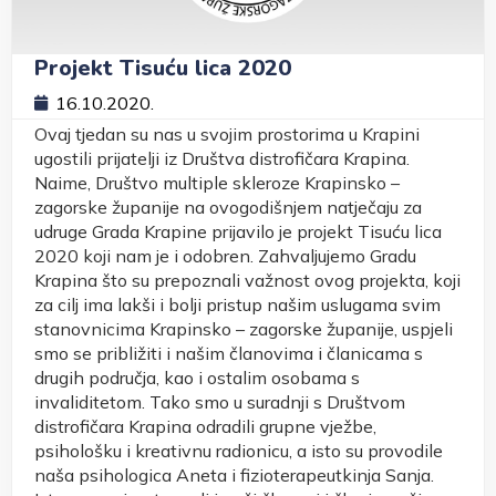
Projekt Tisuću lica 2020
16.10.2020.
Ovaj tjedan su nas u svojim prostorima u Krapini
ugostili prijatelji iz Društva distrofičara Krapina.
Naime, Društvo multiple skleroze Krapinsko –
zagorske županije na ovogodišnjem natječaju za
udruge Grada Krapine prijavilo je projekt Tisuću lica
2020 koji nam je i odobren. Zahvaljujemo Gradu
Krapina što su prepoznali važnost ovog projekta, koji
za cilj ima lakši i bolji pristup našim uslugama svim
stanovnicima Krapinsko – zagorske županije, uspjeli
smo se približiti i našim članovima i članicama s
drugih područja, kao i ostalim osobama s
invaliditetom. Tako smo u suradnji s Društvom
distrofičara Krapina odradili grupne vježbe,
psihološku i kreativnu radionicu, a isto su provodile
naša psihologica Aneta i fizioterapeutkinja Sanja.