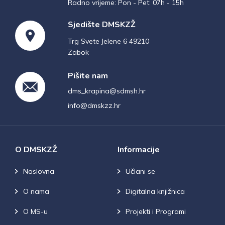
Radno vrijeme: Pon - Pet: 07h - 15h
Sjedište DMSKZŽ
Trg Svete Jelene 6 49210
Zabok
Pišite nam
dms_krapina@sdmsh.hr
info@dmskzz.hr
O DMSKZŽ
Informacije
Naslovna
Učlani se
O nama
Digitalna knjižnica
O MS-u
Projekti i Programi