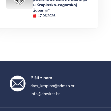
u Krapinsko-zagorskoj
županiji“
17.06.2026.
Pišite nam
dms_krapina@sdmsh.hr
info@dmskzz.hr