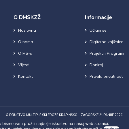
O DMSKZŽ
Informacije
Naslovna
Učlani se
O nama
Digitalna knjižnica
O MS-u
Projekti i Programi
Vijesti
Doniraj
Kontakt
Pravila privatnosti
© DRUŠTVO MULTIPLE SKLEROZE KRAPINSKO – ZAGORSKE ŽUPANIJE 2026.
 bismo vam pružili najbolje iskustvo na našoj web stranici.
about which cookies we are using or switch them off in
settings
.