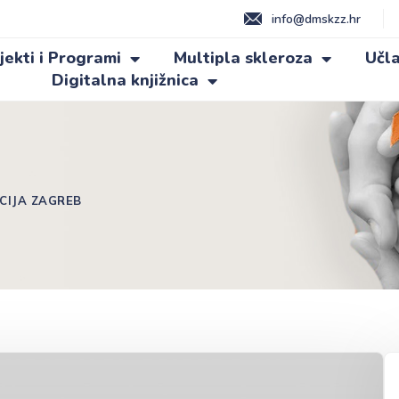
info@dmskzz.hr
jekti i Programi
Multipla skleroza
Učla
Digitalna knjižnica
CIJA ZAGREB