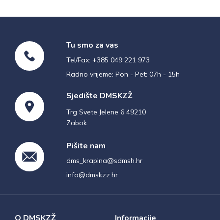
Tu smo za vas
Tel/Fax: +385 049 221 973
Radno vrijeme: Pon - Pet: 07h - 15h
Sjedište DMSKZŽ
Trg Svete Jelene 6 49210
Zabok
Pišite nam
dms_krapina@sdmsh.hr
info@dmskzz.hr
O DMSKZŽ
Informacije