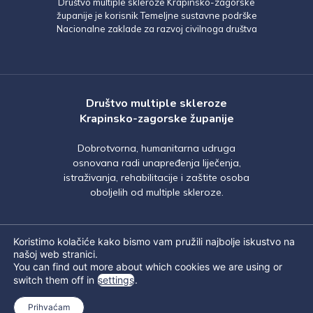
Društvo multiple skleroze Krapinsko-zagorske
županije je korisnik Temeljne sustavne podrške
Nacionalne zaklade za razvoj civilnoga društva
Društvo multiple skleroze
Krapinsko-zagorske županije
Dobrotvorna, humanitarna udruga
osnovana radi unapređenja liječenja,
istraživanja, rehabilitacije i zaštite osoba
oboljelih od multiple skleroze.
Koristimo kolačiće kako bismo vam pružili najbolje iskustvo na
našoj web stranici.
You can find out more about which cookies we are using or
switch them off in
settings
.
© DRUŠTVO MULTIPLE SKLEROZE
Prihvaćam
KRAPINSKO – ZAGORSKE ŽUPANIJE 2026.