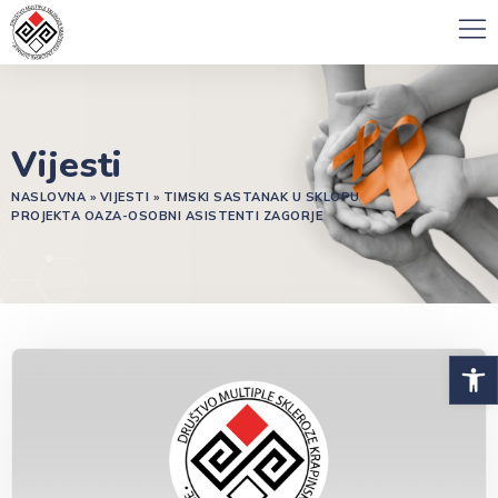
Vijesti
NASLOVNA
»
VIJESTI
»
TIMSKI SASTANAK U SKLOPU
PROJEKTA OAZA-OSOBNI ASISTENTI ZAGORJE
Open 