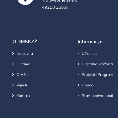
Trg Svete Jelene 6
49210 Zabok
O DMSKZŽ
Informacije
Naslovna
Učlani se
O nama
Digitalna knjižnica
O MS-u
Projekti i Programi
Vijesti
Doniraj
Kontakt
Pravila privatnosti