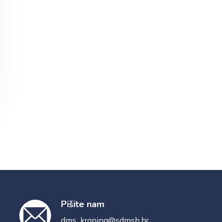
Pišite nam
dms_krapina@sdmsh.hr