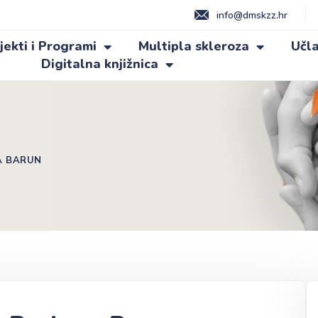
info@dmskzz.hr
jekti i Programi
Multipla skleroza
Učla
Digitalna knjižnica
A BARUN