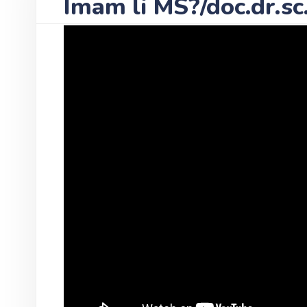
Imam li MS?/doc.dr.sc