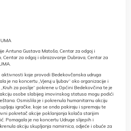
 BUMA
ije Antuna Gustava Matoša, Centar za odgoj i
, Centar za odgoj i obrazovanje Dubrava, Centar za
BUMA.
ve aktivnosti koje provodi Bedekovčanska udruga
a je na koncertu „Vjeruj u ljubav“ oko organizacije i
ja „Kruh za poslije“ pokrene u Općini Bedekovčina te je
 akciju osobe slabijeg imovinskog statusa mogu podići
ještana. Osmislila je i pokrenula humanitarnu akciju
ikupljaju igračke, koje se onda pakiraju i spremaju te
avni pokretač akcije poklanjanja kolača starijim
. Pomagala je na koncertu Udruge slijepih i
pokrenula akciju skupljanja namirnica, odjeće i obuće za