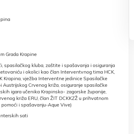
apina
tim Grada Krapine
, spasilačkog kluba, zaštite i spašavanja i osiguranja
etovaniću i okolici kao član Interventvnog tima HCK,
Krapina, vježba Interventne jedinice Spasilačke
 Austrijskog Crvenog križa, osiguranje spasilačke
tskih igara učenika Krapinsko- zagorske županije,
 Crvenog križa ERU, član ŽIT DCKKZŽ u prihvatnom
 pomoći i spašavanju-Aque Vive)
onterskih sati