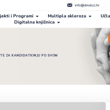
info@dmskzz.hr
jekti i Programi
Multipla skleroza
Učla
Digitalna knjižnica
JTE ZA KANDIDATKINJU PO SVOM