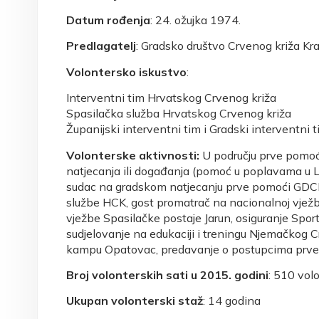
Datum rođenja
: 24. ožujka 1974.
Predlagatelj
: Gradsko društvo Crvenog križa Kr
Volontersko iskustvo
:
Interventni tim Hrvatskog Crvenog križa
Spasilačka služba Hrvatskog Crvenog križa
Županijski interventni tim i Gradski interventni 
Volonterske aktivnosti:
U području prve pomoći
natjecanja ili događanja (pomoć u poplavama u L
sudac na gradskom natjecanju prve pomoći GDCK 
službe HCK, gost promatrač na nacionalnoj vježbi
vježbe Spasilačke postaje Jarun, osiguranje Spor
sudjelovanje na edukaciji i treningu Njemačkog
kampu Opatovac, predavanje o postupcima prve
Broj volonterskih sati u 2015. godini
: 510 vol
Ukupan volonterski staž
: 14 godina