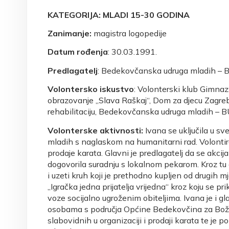
KATEGORIJA: MLADI 15-30 GODINA
Zanimanje:
magistra logopedije
Datum rođenja
: 30.03.1991.
Predlagatelj
: Bedekovčanska udruga mladih –
Volontersko iskustvo
: Volonterski klub Gimnaz
obrazovanje „Slava Raškaj“, Dom za djecu Zagreb
rehabilitaciju, Bedekovčanska udruga mladih – 
Volonterske aktivnosti:
Ivana se uključila u s
mladih s naglaskom na humanitarni rad. Volontiral
prodaje karata. Glavni je predlagatelj da se akci
dogovorila suradnju s lokalnom pekarom. Kroz tu
i uzeti kruh koji je prethodno kupljen od drugih m
„Igračka jedna prijatelja vrijedna“ kroz koju se pr
voze socijalno ugroženim obiteljima. Ivana je i gl
osobama s područja Općine Bedekovčina za Božić
slabovidnih u organizaciji i prodaji karata te je 