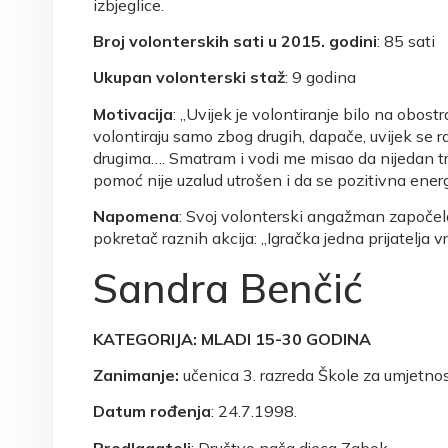
izbjeglice.
Broj volonterskih sati u 2015. godini
: 85 sati
Ukupan volonterski staž
: 9 godina
Motivacija
: „Uvijek je volontiranje bilo na obostr
volontiraju samo zbog drugih, dapače, uvijek se ra
drugima…. Smatram i vodi me misao da nijedan tr
pomoć nije uzalud utrošen i da se pozitivna ener
Napomena
: Svoj volonterski angažman započela j
pokretač raznih akcija: „Igračka jedna prijatelja vri
Sandra Benčić
KATEGORIJA: MLADI 15-30 GODINA
Zanimanje:
učenica 3. razreda Škole za umjetnost
Datum rođenja
: 24.7.1998.
Predlagatelj
: Društvo naša djeca Zabok