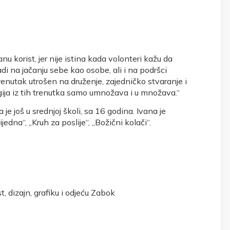
anu korist, jer nije istina kada volonteri kažu da
di na jačanju sebe kao osobe, ali i na podršci
enutak utrošen na druženje, zajedničko stvaranje i
gija iz tih trenutka samo umnožava i u množava.“
e još u srednjoj školi, sa 16 godina. Ivana je
jedna“, „Kruh za poslije“, „Božični kolači“.
, dizajn, grafiku i odjeću Zabok