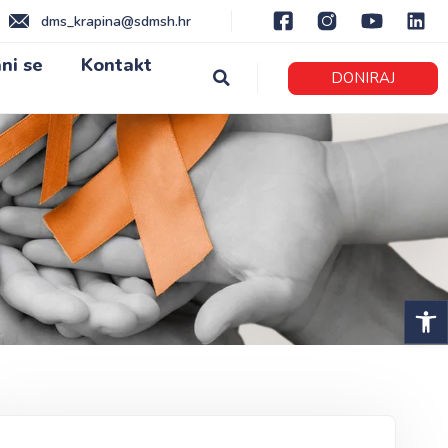
dms_krapina@sdmsh.hr
ni se
Kontakt
DONIRAJ
Open 