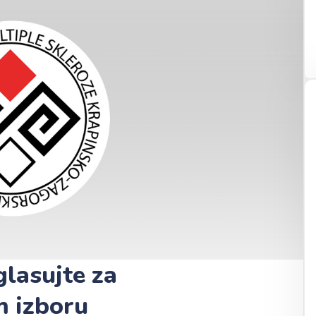
glasujte za
m izboru