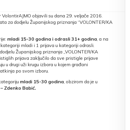
 VolontirAJMO objavili su dana 29. veljače 2016.
didata za dodjelu Županijskog priznanja “VOLONTER/KA
ije:
mladi 15-30 godina i odrasli 31+ godina
, a na
ategoriji mladi i 1 prijava u kategoriji odrasli.
dodjelu Županijskog priznanja „VOLONTER/KA
iglih prijava zaključilo da sve pristigle prijave
ju u drugi uži krugu izbora u kojem građani
atkinja po svom izboru.
kategoriju
mladi
15-30 godina
, obzirom da je u
 – Zdenko Babić.