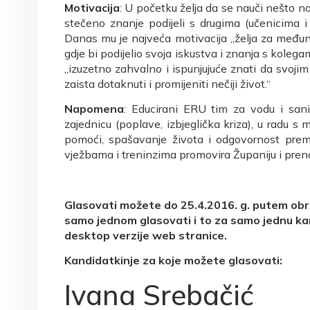
Motivacija
: U početku želja da se nauči nešto no
stečeno znanje podijeli s drugima (učenicima i
Danas mu je najveća motivacija „želja za međun
gdje bi podijelio svoja iskustva i znanja s kolega
„izuzetno zahvalno i ispunjujuće znati da sv
zaista dotaknuti i promijeniti nečiji život.“
Napomena
: Educirani ERU tim za vodu i sani
zajednicu (poplave, izbjeglička kriza), u radu s 
pomoći, spašavanje života i odgovornost pre
vježbama i treninzima promovira Županiju i preno
Glasovati možete do 25.4.2016. g. putem ob
samo jednom glasovati i to za samo jednu ka
desktop verzije web stranice.
Kandidatkinje za koje možete glasovati:
Ivana Srebačić