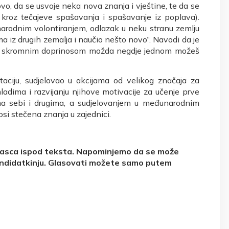
vo, da se usvoje neka nova znanja i vještine, te da se
 kroz tečajeve spašavanja i spašavanje iz poplava).
arodnim volontiranjem, odlazak u neku stranu zemlju
ma iz drugih zemalja i naučio nešto novo“. Navodi da je
ojim skromnim doprinosom možda negdje jednom možeš
taciju, sudjelovao u akcijama od velikog značaja za
mladima i razvijanju njihove motivacije za učenje prve
ma sebi i drugima, a sudjelovanjem u međunarodnim
si stečena znanja u zajednici.
rasca ispod teksta. Napominjemo da se može
ndidatkinju.
Glasovati možete samo putem