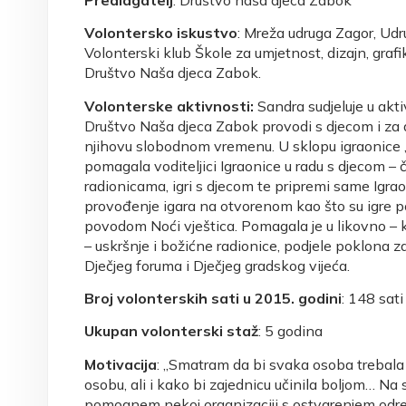
Volontersko iskustvo
: Mreža udruga Zagor, Udr
Volonterski klub Škole za umjetnost, dizajn, grafi
Društvo Naša djeca Zabok.
Volonterske aktivnosti:
Sandra sudjeluje u akt
Društvo Naša djeca Zabok provodi s djecom i za 
njihovu slobodnom vremenu. U sklopu igraonice „Ku
pomagala voditeljici Igraonice u radu s djecom – 
radionicama, igri s djecom te pripremi same Igraon
provođenje igara na otvorenom kao što su igre po
povodom Noći vještica. Pomagala je u likovno 
– uskršnje i božićne radionice, podjele poklona
Dječjeg foruma i Dječjeg gradskog vijeća.
Broj volonterskih sati u 2015. godini
: 148 sati
Ukupan volonterski staž
: 5 godina
Motivacija
: „Smatram da bi svaka osoba trebala 
osobu, ali i kako bi zajednicu učinila boljom… Na
pomognem nekoj organizaciji s ostvarenjem određe