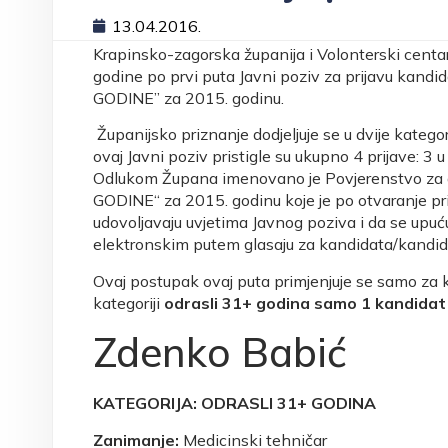
13.04.2016.
Krapinsko-zagorska županija i Volonterski centar
godine po prvi puta Javni poziv za prijavu kan
GODINE” za 2015. godinu.
Županijsko priznanje dodjeljuje se u dvije kategor
ovaj Javni poziv pristigle su ukupno 4 prijave: 3 u k
Odlukom Župana imenovano je Povjerenstvo za 
GODINE“ za 2015. godinu koje je po otvaranje prist
udovoljavaju uvjetima Javnog poziva i da se upuću
elektronskim putem glasaju za kandidata/kandid
Ovaj postupak ovaj puta primjenjuje se samo za 
kategoriji
odrasli 31+ godina samo 1 kandidat
Zdenko Babić
KATEGORIJA: ODRASLI 31+ GODINA
Zanimanje:
Medicinski tehničar