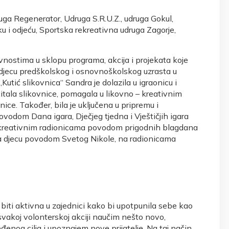
uga Regenerator, Udruga S.R.U.Z., udruga Gokul,
ku i odjeću, Sportska rekreativna udruga Zagorje,
ivnostima u sklopu programa, akcija i projekata koje
djecu predškolskog i osnovnoškolskog uzrasta u
tić slikovnica“ Sandra je dolazila u igraonicu i
čitala slikovnice, pomagala u likovno – kreativnim
ice. Također, bila je uključena u pripremu i
vodom Dana igara, Dječjeg tjedna i Vještičjih igara
– kreativnim radionicama povodom prigodnih blagdana
 za djecu povodom Svetog Nikole, na radionicama
biti aktivna u zajednici kako bi upotpunila sebe kao
 svakoj volonterskoj akciji naučim nešto novo,
nog cilja i upoznajem nove prijatelje. Na taj način