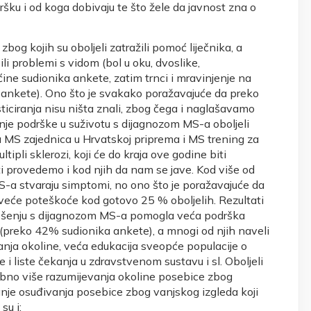
ku i od koga dobivaju te što žele da javnost zna o
bog kojih su oboljeli zatražili pomoć liječnika, a
li problemi s vidom (bol u oku, dvoslike,
ećine sudionika ankete, zatim trnci i mravinjenje na
a ankete). Ono što je svakako poražavajuće da preko
ticiranja nisu ništa znali, zbog čega i naglašavamo
anje podrške u suživotu s dijagnozom MS-a oboljeli
 MS zajednica u Hrvatskoj priprema i MS trening za
ltipli sklerozi, koji će do kraja ove godine biti
ti provedemo i kod njih da nam se jave. Kod više od
MS-a stvaraju simptomi, no ono što je poražavajuće da
veće poteškoće kod gotovo 25 % oboljelih. Rezultati
 nošenju s dijagnozom MS-a pomogla veća podrška
preko 42% sudionika ankete), a mnogi od njih naveli
anja okoline, veća edukacija sveopće populacije o
 i liste čekanja u zdravstvenom sustavu i sl. Oboljeli
trebno više razumijevanja okoline posebice zbog
anje osuđivanja posebice zbog vanjskog izgleda koji
su i: