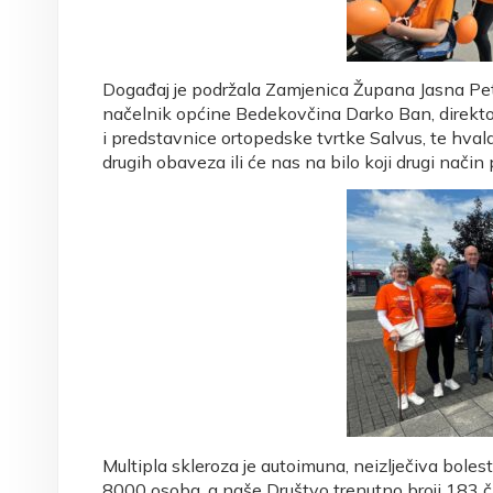
Događaj je podržala Zamjenica Župana Jasna Pe
načelnik općine Bedekovčina Darko Ban, direkto
i predstavnice ortopedske tvrtke Salvus, te hvala
drugih obaveza ili će nas na bilo koji drugi način 
Multipla skleroza je autoimuna, neizlječiva bolest
8000 osoba, a naše Društvo trenutno broji 183 č