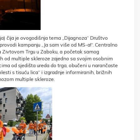
ja) čija je ovogodišnja tema „Dijagnoza“ Društvo
 provodi kampanju „Ja sam više od MS-a!“. Centralno
na Zivtovom Trgu u Zaboku, a početak samog
ih od multiple skleroze zajedno sa svojim osobnim
icima od sjedišta ureda do trga, obučeni u narančaste
sti s tisuću lica“ i izgradnje informiranih, brižnih
gnozom multiple skleroze.