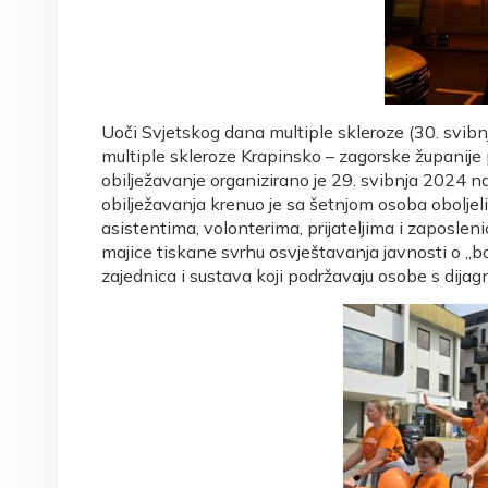
Uoči Svjetskog dana multiple skleroze (30. svibn
multiple skleroze Krapinsko – zagorske županije
obilježavanje organizirano je 29. svibnja 2024 
obilježavanja krenuo je sa šetnjom osoba oboljel
asistentima, volonterima, prijateljima i zaposlen
majice tiskane svrhu osvještavanja javnosti o „bole
zajednica i sustava koji podržavaju osobe s dija