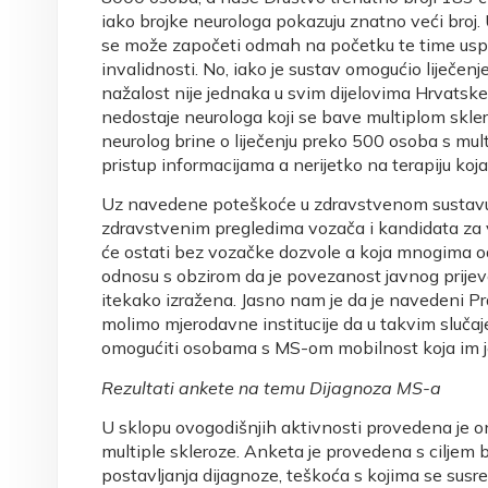
iako brojke neurologa pokazuju znatno veći broj. U
se može započeti odmah na početku te time uspor
invalidnosti. No, iako je sustav omogućio liječenj
nažalost nije jednaka u svim dijelovima Hrvatske
nedostaje neurologa koji se bave multiplom skl
neurolog brine o liječenju preko 500 osoba s mul
pristup informacijama a nerijetko na terapiju koja
Uz navedene poteškoće u zdravstvenom sustavu
zdravstvenim pregledima vozača i kandidata za v
će ostati bez vozačke dozvole a koja mnogima od
odnosu s obzirom da je povezanost javnog prijev
itekako izražena. Jasno nam je da je navedeni Pr
molimo mjerodavne institucije da u takvim slučaj
omogućiti osobama s MS-om mobilnost koja im je p
Rezultati ankete na temu Dijagnoza MS-a
U sklopu ovogodišnjih aktivnosti provedena je onl
multiple skleroze. Anketa je provedena s ciljem 
postavljanja dijagnoze, teškoća s kojima se sus