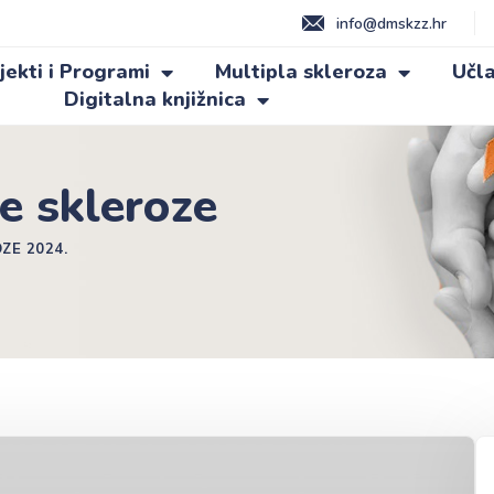
info@dmskzz.hr
jekti i Programi
Multipla skleroza
Učla
Digitalna knjižnica
e skleroze
ZE 2024.