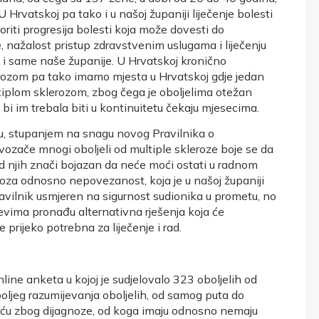
 Hrvatskoj pa tako i u našoj županiji liječenje bolesti
iti progresija bolesti koja može dovesti do
e, nažalost pristup zdravstvenim uslugama i liječenju
 i same naše županije. U Hrvatskoj kronično
erozom pa tako imamo mjesta u Hrvatskoj gdje jedan
tiplom sklerozom, zbog čega je oboljelima otežan
 bi im trebala biti u kontinuitetu čekaju mjesecima.
, stupanjem na snagu novog Pravilnika o
ozače mnogi oboljeli od multiple skleroze boje se da
 njih znači bojazan da neće moći ostati u radnom
oza odnosno nepovezanost, koja je u našoj županiji
avilnik usmjeren na sigurnost sudionika u prometu, no
evima pronađu alternativna rješenja koja će
rijeko potrebna za liječenje i rad.
ine anketa u kojoj je sudjelovalo 323 oboljelih od
boljeg razumijevanja oboljelih, od samog puta do
reću zbog dijagnoze, od koga imaju odnosno nemaju