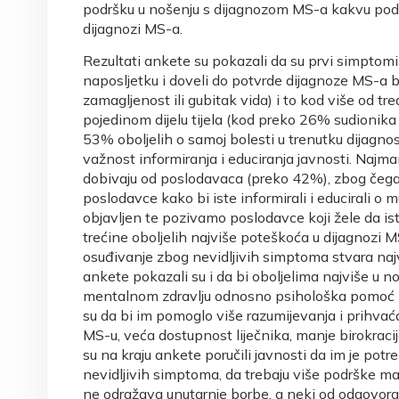
podršku u nošenju s dijagnozom MS-a kakvu podrš
dijagnozi MS-a.
Rezultati ankete su pokazali da su prvi simptomi z
naposljetku i doveli do potvrde dijagnoze MS-a bi
zamagljenost ili gubitak vida) i to kod više od tr
pojedinom dijelu tijela (kod preko 26% sudionik
53% oboljelih o samoj bolesti u trenutku dijagnos
važnost informiranja i educiranja javnosti. Najm
dobivaju od poslodavaca (preko 42%), zbog čega
poslodavce kako bi iste informirali i educirali o mu
objavljen te pozivamo poslodavce koji žele da is
trećine oboljelih najviše poteškoća u dijagnozi 
osuđivanje zbog nevidljivih simptoma stvara naj
ankete pokazali su i da bi oboljelima najviše u
mentalnom zdravlju odnosno psihološka pomoć (
su da bi im pomoglo više razumijevanja i prihvać
MS-u, veća dostupnost liječnika, manje birokracije
su na kraju ankete poručili javnosti da im je po
nevidljivih simptoma, da trebaju više podrške m
ne odražava unutarnje borbe, a neki od odgovora 